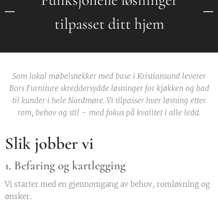
tilpasset ditt hjem
Som lokal møbelsnekker med base i Kristiansund leverer
Bors Furniture skreddersydde løsninger for kjøkken og bad
til kunder i hele Nordmøre. Vi tilpasser hver løsning etter
rom, behov og stil – med fokus på kvalitet i alle ledd.
Slik jobber vi
1. Befaring og kartlegging
Vi starter med en gjennomgang av behov, romløsning og
ønsker.