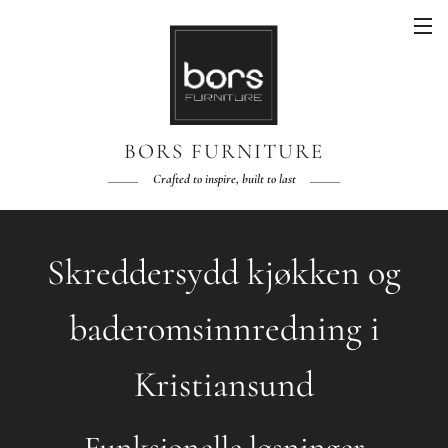
BORS FURNITURE
Crafted to inspire, built to last
Skreddersydd kjøkken og
baderomsinnredning i
Kristiansund
Funksjonelle løsninger